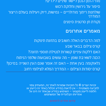
מתי הזמן הנכון ליישור שיניים לילדים?
סיפור על גירושין וחלוקת רכוש
שולחנות ריתוך מודולריים – גמישות, דיוק ויעילות בעולם הייצור
המודרני
נקודת חן סרטנית סימנים
מאמרים אחרונים
למה הדברים האלה חשובים בתזונת תינוקות
קורס צילום בבאר שבע
האם דלקות עיניים קשורות לנטילת תוספי תזונה?
הכנה לשאיבת שומן – מה עושים בשבועות שלפני הניתוח
גלאוקומה בעין אחת – האם זה אומר שגם העין השנייה בסיכון?
קורס יסודות הצילום – המדריך המלא לצילומי רחוב
זכויות יוצרים © כל הזכויות שמורות לאתר זה, המעתיק צפוי
לתביעה משפטית – אין לראות במידע הכלול באתר זה כייעוץ או
חלופה לייעוץ מקצועי – השימוש במידע שבאתר זה הינו על
אחריותו הבלעדית של המשתמש.
קידום אתרים לרופאים