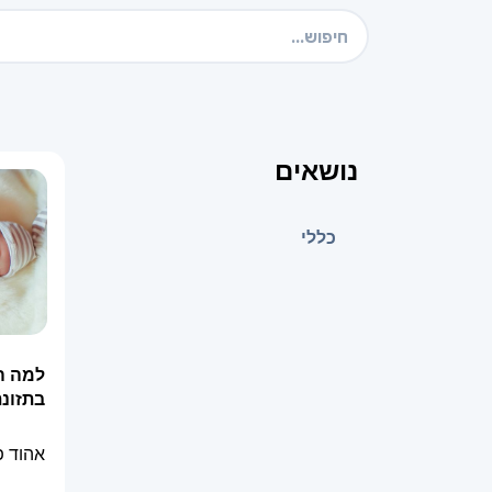
נושאים
כללי
למה ה
בתזונת
אהוד 