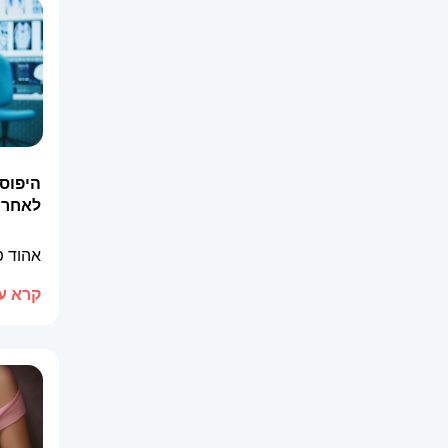
היפוספ
לאחר 
אהוד 
קרא עו