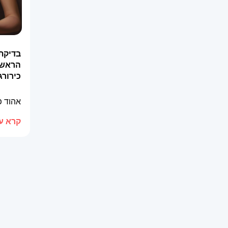
בדיקת
הראשון
כירורג
אהוד 
קרא עו