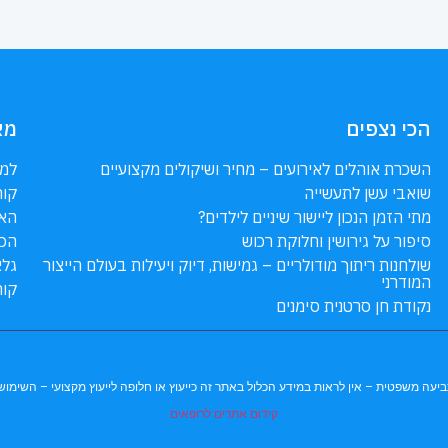
הכי נצפים
מא
השכרת אוהלים לאירועים – מחיר ושיקולים מקצועיים
למה
שואבי עשן לתעשייה
קור
מתי הזמן הנכון ליישור שיניים לילדים?
האם
סיפור על גירושין וחלוקת רכוש
הכנ
שולחנות ריתוך מודולריים – גמישות, דיוק ויעילות בעולם הייצור
גלא
המודרני
קור
נקודת חן סרטנית סימנים
 לתביעה משפטית – אין לראות במידע הכלול באתר זה כייעוץ או חלופה לייעוץ מקצועי – השי
קידום אתרים לרופאים