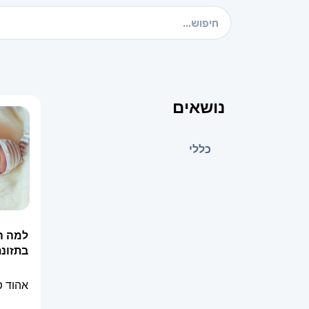
נושאים
כללי
למה ה
בתזונת
אהוד 