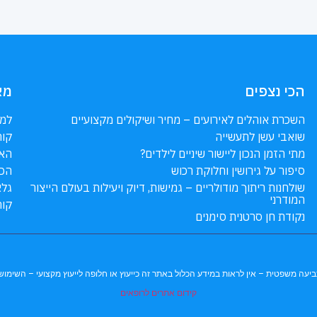
הכי נצפים
מא
השכרת אוהלים לאירועים – מחיר ושיקולים מקצועיים
למה
שואבי עשן לתעשייה
קור
מתי הזמן הנכון ליישור שיניים לילדים?
האם
סיפור על גירושין וחלוקת רכוש
הכנ
שולחנות ריתוך מודולריים – גמישות, דיוק ויעילות בעולם הייצור
גלא
המודרני
קור
נקודת חן סרטנית סימנים
 לתביעה משפטית – אין לראות במידע הכלול באתר זה כייעוץ או חלופה לייעוץ מקצועי – השי
קידום אתרים לרופאים