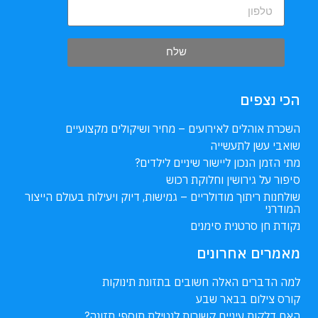
שלח
הכי נצפים
השכרת אוהלים לאירועים – מחיר ושיקולים מקצועיים
שואבי עשן לתעשייה
מתי הזמן הנכון ליישור שיניים לילדים?
סיפור על גירושין וחלוקת רכוש
שולחנות ריתוך מודולריים – גמישות, דיוק ויעילות בעולם הייצור
המודרני
נקודת חן סרטנית סימנים
מאמרים אחרונים
למה הדברים האלה חשובים בתזונת תינוקות
קורס צילום בבאר שבע
האם דלקות עיניים קשורות לנטילת תוספי תזונה?