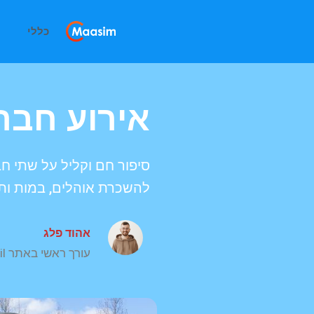
כללי
אירוע חבר
סיפור חם וקליל על שתי 
להשכרת אוהלים, במות ותכ
אהוד פלג
עורך ראשי באתר maasim.co.il